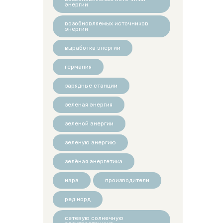
энергии
возобновляемых источников
энергии
выработка энергии
германия
зарядные станции
зеленая энергия
зеленой энергии
зеленую энергию
зелёная энергетика
нарэ
производители
ред норд
сетевую солнечную