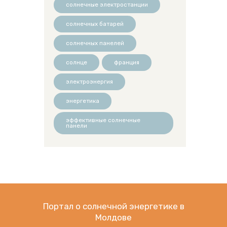
солнечные электростанции
солнечных батарей
солнечных панелей
солнце
франция
электроэнергия
энергетика
эффективные солнечные
панели
Портал о солнечной энергетике в
Молдове