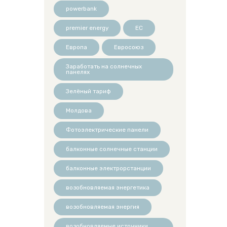
powerbank
premier energy
ЕС
Европа
Евросоюз
Заработать на солнечных
панелях
Зелёный тариф
Молдова
Фотоэлектрические панели
балконные солнечные станции
балконные электрорстанции
возобновляемая энергетика
возобновляемая энергия
возобновляемые источники