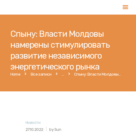
Спыну: Власти Молдовы
Главная
намерены стимулировать
Услуги
развитие независимого
Магазин
энергетического рынка
Публикации
Home
Все записи
...
Спыну: Власти Молдовы...
Контакты
Русский
Новости
27.10.2022
by Sun