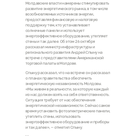
Молдавские власти намерены стимулировать
развитие энергетического рынка, в том числе
возобновляемых источников энергии,
предоставляя финансовую и налоговую
поддержку тем, кто устанавливает
солнечные панели и использует
энергоэффективное оборудование, утепляет
стены и так далее. Об этом 26 октября
рассказал министр инфраструктуры и
регионального развития Андрей Спыну на
встрече с представителями Американской
торговой палаты в Молдове.
Спыну рассказал, что на встрече он рассказал
о планах правительства обеспечить
энергетическую независимость Молдовы.
«Мы живем в реальности, за которую каждый
из нас должен взять на себя ответственность.
Ситуация требует от нас обеспечения
энергетической независимости. Сейчас самое
время установить фотоэлектрические панели,
утеплить стены, использовать
энергоэффективное оборудование и приборы
и так далее», — отметил Спыну.