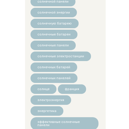
солнечной панели
солнечной энергии
солнечную батарею
солнечные батареи
солнечные панели
солнечные электростанции
солнечных батарей
солнечных панелей
солнце
франция
электроэнергия
энергетика
эффективные солнечные
панели