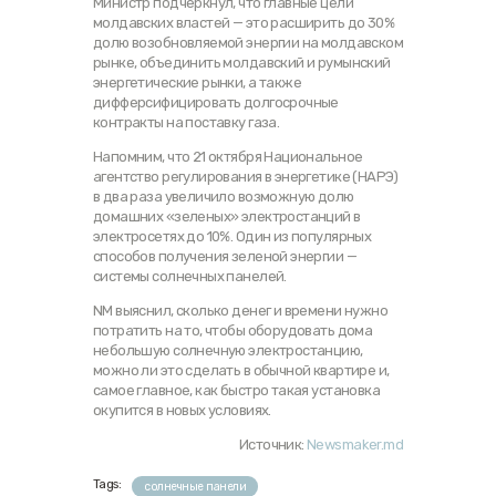
Министр подчеркнул, что главные цели
молдавских властей — это расширить до 30%
долю возобновляемой энергии на молдавском
рынке, объединить молдавский и румынский
энергетические рынки, а также
дифферсифицировать долгосрочные
контракты на поставку газа.
Напомним, что 21 октября Национальное
агентство регулирования в энергетике (НАРЭ)
в два раза увеличило возможную долю
домашних «зеленых» электростанций в
электросетях до 10%. Один из популярных
способов получения зеленой энергии —
системы солнечных панелей.
NM выяснил, сколько денег и времени нужно
потратить на то, чтобы оборудовать дома
небольшую солнечную электростанцию,
можно ли это сделать в обычной квартире и,
самое главное, как быстро такая установка
окупится в новых условиях.
Источник:
Newsmaker.md
Tags:
солнечные панели