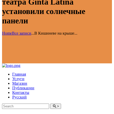
театра Ginta Latină
установили солнечные
панели
Home
Все записи
...
В Кишиневе на крыше...
Главная
Услуги
Магазин
Публикации
Контакты
Русский
>