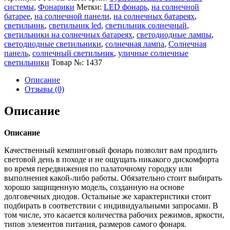
системы
,
Фонарики
Метки:
LED фонарь
,
на солнечной
батарее
,
на солнечной панели
,
на солнечных батареях
,
светильник
,
светильник led
,
светильник солнечный
,
светильники на солнечных батареях
,
светодиодные лампы
,
светодиодные светильники
,
солнечная лампа
,
Солнечная
панель
,
солнечный светильник
,
уличные солнечные
светильники
Товар №:
1437
Описание
Отзывы (0)
Описание
Описание
Качественный кемпинговый фонарь позволит вам продлить
световой день в походе и не ощущать никакого дискомфорта
во время передвижения по палаточному городку или
выполнения какой-либо работы. Обязательно стоит выбирать
хорошо защищенную модель, созданную на основе
долговечных диодов. Остальные же характеристики стоит
подбирать в соответствии с индивидуальными запросами. В
том числе, это касается количества рабочих режимов, яркости,
типов элементов питания, размеров самого фонаря.