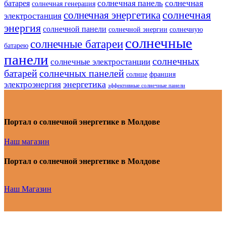
солнечная панель
солнечная
батарея
солнечная генерация
солнечная
солнечная энергетика
электростанция
энергия
солнечной панели
солнечной энергии
солнечную
солнечные
солнечные батареи
батарею
панели
солнечных
солнечные электростанции
батарей
солнечных панелей
солнце
франция
энергетика
электроэнергия
эффективные солнечные панели
Портал о солнечной энергетике в Молдове
Наш магазин
Портал о солнечной энергетике в Молдове
Наш Магазин