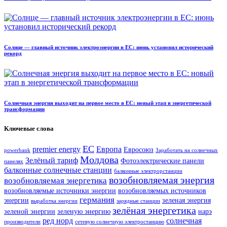
Солнце — главный источник электроэнергии в ЕС: июнь установил исторический
рекорд
Солнечная энергия выходит на первое место в ЕС: новый этап в энергетической
трансформации
Ключевые слова
ЕС
premier energy
Европа
Евросоюз
powerbank
Заработать на солнечных
Молдова
Зелёный тариф
Фотоэлектрические панели
панелях
балконные солнечные станции
балконные электрорстанции
возобновляемая энергия
возобновляемая энергетика
возобновляемые источники энергии
возобновляемых источников
германия
энергии
зеленая энергия
выработка энергии
зарядные станции
зелёная энергетика
зеленой энергии
зеленую энергию
нарэ
ред норд
солнечная
производители
сетевую солнечную электростанцию