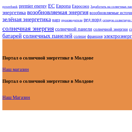
ЕС
premier energy
Европа
Евросоюз
powerbank
Заработать на солнечных па
возобновляемая энергия
энергетика
возобновляемые источ
зелёная энергетика
ред норд
нарэ
производители
сетевую солнечную 
солнечная энергия
солнечной панели
солнечной энергии
с
батарей
солнечных панелей
электроэнер
солнце
франция
Портал о солнечной энергетике в Молдове
Наш магазин
Портал о солнечной энергетике в Молдове
Наш Магазин