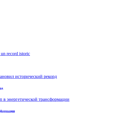
рд
нсформации