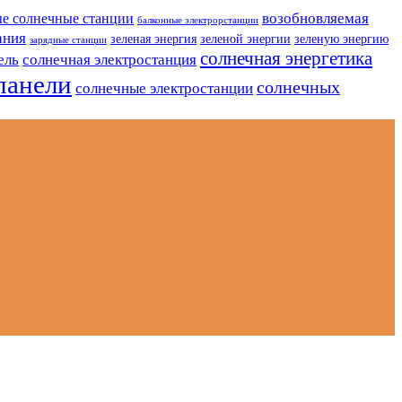
возобновляемая
е солнечные станции
балконные электрорстанции
ания
зеленая энергия
зеленой энергии
зеленую энергию
зарядные станции
солнечная энергетика
ель
солнечная электростанция
панели
солнечных
солнечные электростанции