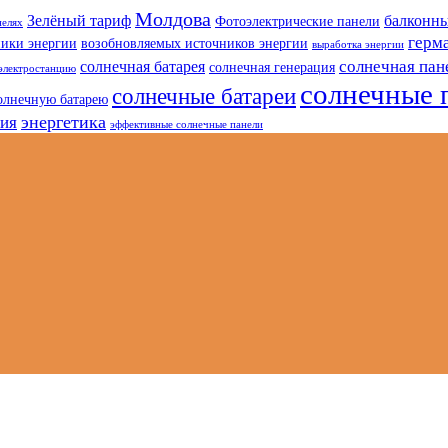
Молдова
Зелёный тариф
балконны
Фотоэлектрические панели
нелях
герм
ники энергии
возобновляемых источников энергии
выработка энергии
солнечная пан
солнечная батарея
солнечная генерация
электростанцию
солнечные 
солнечные батареи
олнечную батарею
энергетика
гия
эффективные солнечные панели