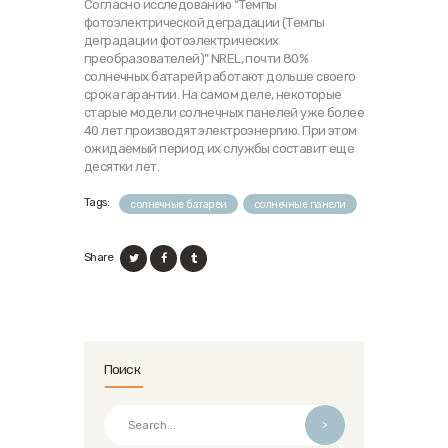
Согласно исследованию “Темпы
фотоэлектрической деградации (Темпы
деградации фотоэлектрических
преобразователей)” NREL, почти 80%
солнечных батарей работают дольше своего
срока гарантии. На самом деле, некоторые
старые модели солнечных панелей уже более
40 лет производят электроэнергию. При этом
ожидаемый период их службы составит еще
десятки лет.
Tags:
солнечные батареи
солнечные панели
Share
Поиск
>