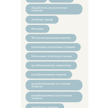
Заработать на солнечных
панелях
Зелёный тариф
Молдова
Фотоэлектрические панели
балконные солнечные станции
балконные электрорстанции
возобновляемая энергетика
возобновляемая энергия
возобновляемые источники
энергии
возобновляемых источников
энергии
выработка энергии