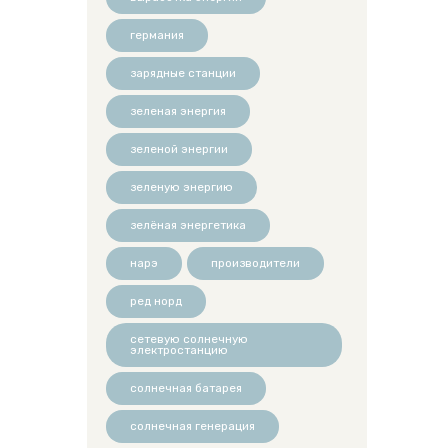
германия
зарядные станции
зеленая энергия
зеленой энергии
зеленую энергию
зелёная энергетика
нарэ
производители
ред норд
сетевую солнечную
электростанцию
солнечная батарея
солнечная генерация