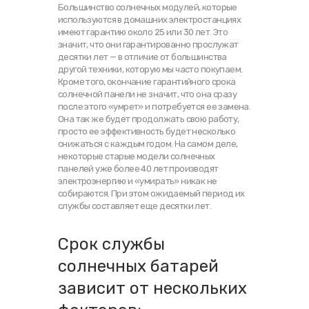
Большинство солнечных модулей, которые
используются в домашних электростанциях
имеют гарантию около 25 или 30 лет. Это
значит, что они гарантированно прослужат
десятки лет — в отличие от большинства
другой техники, которую мы часто покупаем.
Кроме того, окончание гарантийного срока
солнечной панели не значит, что она сразу
после этого «умрет» и потребуется ее замена.
Она так же будет продолжать свою работу,
просто ее эффективность будет несколько
снижаться с каждым годом. На самом деле,
некоторые старые модели солнечных
панелей уже более 40 лет производят
электроэнергию и «умирать» никак не
собираются. При этом ожидаемый период их
службы составляет еще десятки лет.
Срок службы
солнечных батарей
зависит от нескольких