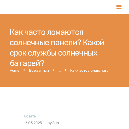
Как часто ломаются
Главная
солнечные панели? Какой
Услуги
срок службы солнечных
Магазин
батарей?
Публикации
Home
Все записи
...
Как часто ломаются...
Контакты
Русский
Советы
16.03.2023
by Sun