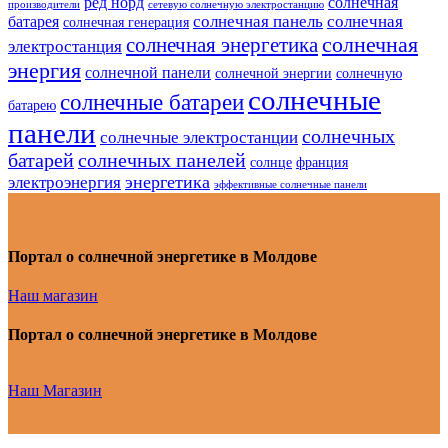
ред норд
солнечная
производители
сетевую солнечную электростанцию
солнечная панель
солнечная
батарея
солнечная генерация
солнечная
солнечная энергетика
электростанция
энергия
солнечной панели
солнечной энергии
солнечную
солнечные
солнечные батареи
батарею
панели
солнечных
солнечные электростанции
батарей
солнечных панелей
солнце
франция
энергетика
электроэнергия
эффективные солнечные панели
Портал о солнечной энергетике в Молдове
Наш магазин
Портал о солнечной энергетике в Молдове
Наш Магазин