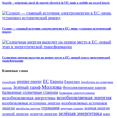
Soarele – principala sursă de energie electrică în UE: iunie a stabilit un record istoric
Солнце — главный источник электроэнергии в ЕС: июнь установил исторический
рекорд
Солнечная энергия выходит на первое место в ЕС: новый этап в энергетической
трансформации
Ключевые слова
ЕС
premier energy
Европа
Евросоюз
powerbank
Заработать на солнечных
Молдова
Зелёный тариф
Фотоэлектрические панели
панелях
балконные солнечные станции
балконные электрорстанции
возобновляемая энергия
возобновляемая энергетика
возобновляемые источники энергии
возобновляемых источников
германия
энергии
зеленая энергия
выработка энергии
зарядные станции
зелёная энергетика
зеленой энергии
зеленую энергию
нарэ