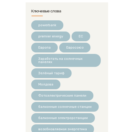
Ключевые слова
powerbank
premier energy
ЕС
Европа
Евросоюз
Заработать на солнечных
панелях
Зелёный тариф
Молдова
Фотоэлектрические панели
балконные солнечные станции
балконные электрорстанции
возобновляемая энергетика