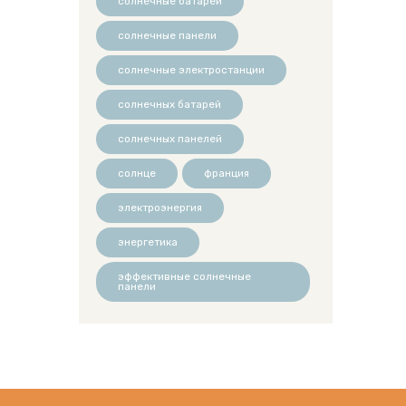
солнечные батареи
солнечные панели
солнечные электростанции
солнечных батарей
солнечных панелей
солнце
франция
электроэнергия
энергетика
эффективные солнечные
панели