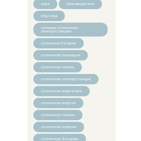
нарэ
производители
ред норд
сетевую солнечную
электростанцию
солнечная батарея
солнечная генерация
солнечная панель
солнечная электростанция
солнечная энергетика
солнечная энергия
солнечной панели
солнечной энергии
солнечную батарею