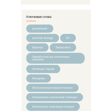
Ключевые слова
powerbank
premier energy
ЕС
Европа
Евросоюз
Заработать на солнечных
панелях
Зелёный тариф
Молдова
Фотоэлектрические панели
балконные солнечные станции
балконные электрорстанции