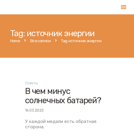
Tag: источник энергии
Главная
Home
Все записи
Tag: источник энергии
Услуги
Магазин
Публикации
Контакты
Советы
Русский
В чем минус
солнечных батарей?
16.03.2023
У каждой медали есть обратная
сторона.