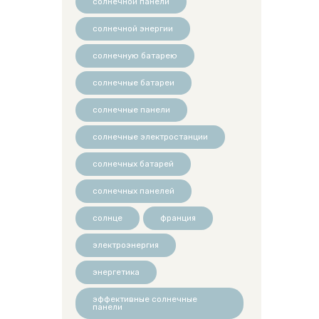
солнечной панели
солнечной энергии
солнечную батарею
солнечные батареи
солнечные панели
солнечные электростанции
солнечных батарей
солнечных панелей
солнце
франция
электроэнергия
энергетика
эффективные солнечные
панели