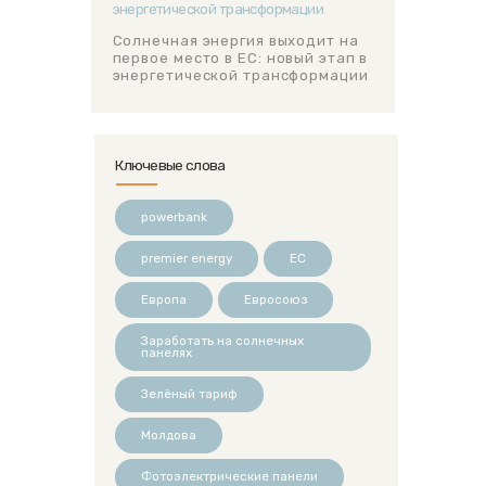
Солнечная энергия выходит на
первое место в ЕС: новый этап в
энергетической трансформации
Ключевые слова
powerbank
premier energy
ЕС
Европа
Евросоюз
Заработать на солнечных
панелях
Зелёный тариф
Молдова
Фотоэлектрические панели