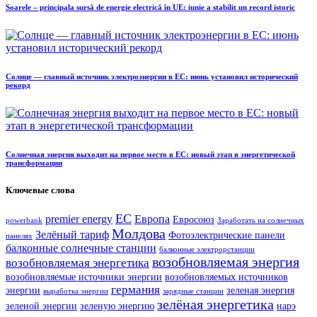
Soarele – principala sursă de energie electrică în UE: iunie a stabilit un record istoric
Солнце — главный источник электроэнергии в ЕС: июнь установил исторический
рекорд
Солнечная энергия выходит на первое место в ЕС: новый этап в энергетической
трансформации
Ключевые слова
ЕС
premier energy
Европа
Евросоюз
powerbank
Заработать на солнечных
Молдова
Зелёный тариф
Фотоэлектрические панели
панелях
балконные солнечные станции
балконные электрорстанции
возобновляемая энергия
возобновляемая энергетика
возобновляемые источники энергии
возобновляемых источников
германия
энергии
зеленая энергия
выработка энергии
зарядные станции
зелёная энергетика
зеленой энергии
зеленую энергию
нарэ