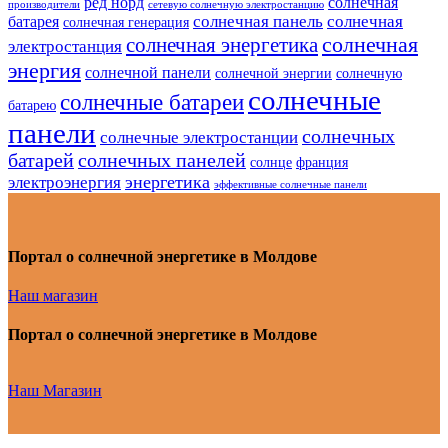
ред норд
солнечная
производители
сетевую солнечную электростанцию
солнечная панель
солнечная
батарея
солнечная генерация
солнечная
солнечная энергетика
электростанция
энергия
солнечной панели
солнечной энергии
солнечную
солнечные
солнечные батареи
батарею
панели
солнечных
солнечные электростанции
батарей
солнечных панелей
солнце
франция
энергетика
электроэнергия
эффективные солнечные панели
Портал о солнечной энергетике в Молдове
Наш магазин
Портал о солнечной энергетике в Молдове
Наш Магазин