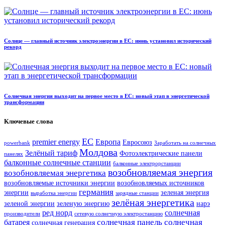
Солнце — главный источник электроэнергии в ЕС: июнь установил исторический
рекорд
Солнечная энергия выходит на первое место в ЕС: новый этап в энергетической
трансформации
Ключевые слова
ЕС
premier energy
Европа
Евросоюз
powerbank
Заработать на солнечных
Молдова
Зелёный тариф
Фотоэлектрические панели
панелях
балконные солнечные станции
балконные электрорстанции
возобновляемая энергия
возобновляемая энергетика
возобновляемые источники энергии
возобновляемых источников
германия
энергии
зеленая энергия
выработка энергии
зарядные станции
зелёная энергетика
зеленой энергии
зеленую энергию
нарэ
ред норд
солнечная
производители
сетевую солнечную электростанцию
солнечная панель
солнечная
батарея
солнечная генерация