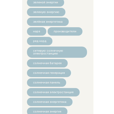
зеленой энергии
зеленую энергию
зелёная энергетика
нарэ
производители
ред норд
сетевую солнечную
электростанцию
солнечная батарея
солнечная генерация
солнечная панель
солнечная электростанция
солнечная энергетика
солнечная энергия