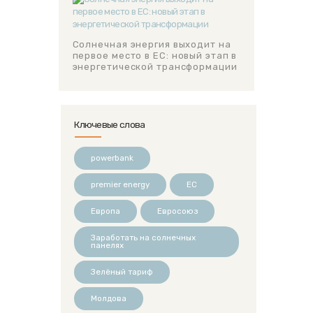
Солнечная энергия выходит на
первое место в ЕС: новый этап в
энергетической трансформации
Ключевые слова
powerbank
premier energy
ЕС
Европа
Евросоюз
Заработать на солнечных
панелях
Зелёный тариф
Молдова