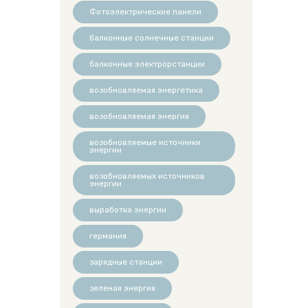
Фотоэлектрические панели
балконные солнечные станции
балконные электрорстанции
возобновляемая энергетика
возобновляемая энергия
возобновляемые источники
энергии
возобновляемых источников
энергии
выработка энергии
германия
зарядные станции
зеленая энергия