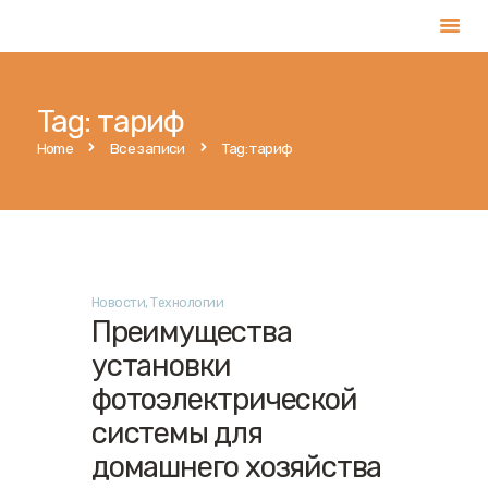
Tag: тариф
Главная
Home
Все записи
Tag: тариф
Услуги
Магазин
Публикации
Контакты
Новости
,
Технологии
Русский
Преимущества
установки
фотоэлектрической
системы для
домашнего хозяйства