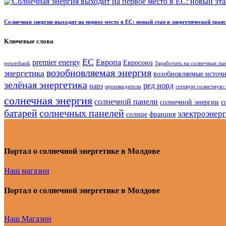
Солнечная энергия выходит на первое место в ЕС: новый этап в энергетической тра
Ключевые слова
ЕС
premier energy
Европа
Евросоюз
powerbank
Заработать на солнечных па
возобновляемая энергия
энергетика
возобновляемые источ
зелёная энергетика
ред норд
нарэ
производители
сетевую солнечную 
солнечная энергия
солнечной панели
солнечной энергии
с
батарей
солнечных панелей
электроэнер
солнце
франция
Портал о солнечной энергетике в Молдове
Наш магазин
Портал о солнечной энергетике в Молдове
Наш Магазин