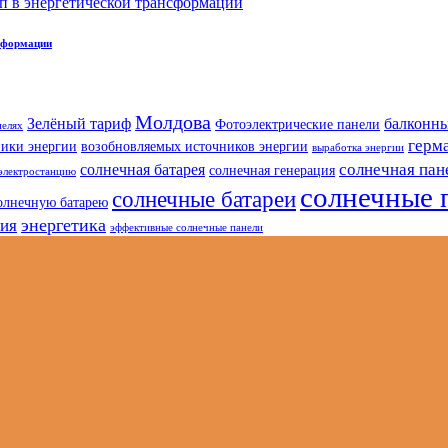
нсформации
Молдова
Зелёный тариф
балконны
Фотоэлектрические панели
нелях
герм
ники энергии
возобновляемых источников энергии
выработка энергии
солнечная пан
солнечная батарея
солнечная генерация
электростанцию
солнечные 
солнечные батареи
олнечную батарею
энергетика
гия
эффективные солнечные панели