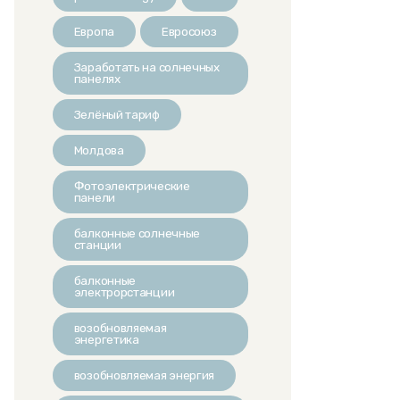
Европа
Евросоюз
Заработать на солнечных
панелях
Зелёный тариф
Молдова
Фотоэлектрические
панели
балконные солнечные
станции
балконные
электрорстанции
возобновляемая
энергетика
возобновляемая энергия