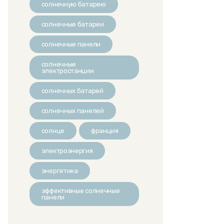
солнечную батарею
солнечные батареи
солнечные панели
солнечные
электростанции
солнечных батарей
солнечных панелей
солнце
франция
электроэнергия
энергетика
эффективные солнечные
панели