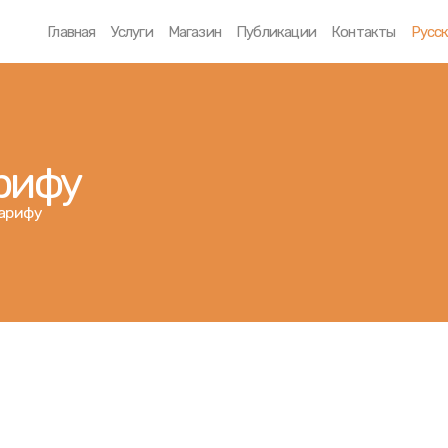
Главная
Главная
Услуги
Магазин
Публикации
Контакты
Русс
Услуги
Магазин
арифу
Публикации
тарифу
Контакты
Русский