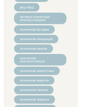
ред норд
сетевую солнечную
электростанцию
солнечная батарея
солнечная генерация
солнечная панель
солнечная
электростанция
солнечная энергетика
солнечная энергия
солнечной панели
солнечной энергии