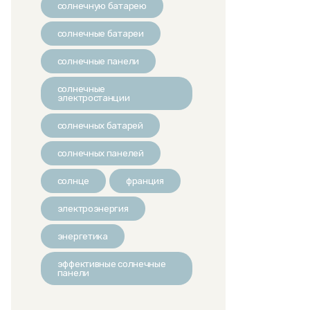
солнечную батарею
солнечные батареи
солнечные панели
солнечные
электростанции
солнечных батарей
солнечных панелей
солнце
франция
электроэнергия
энергетика
эффективные солнечные
панели