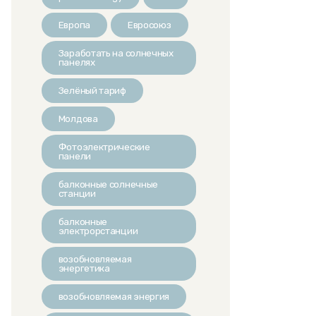
Европа
Евросоюз
Заработать на солнечных
панелях
Зелёный тариф
Молдова
Фотоэлектрические
панели
балконные солнечные
станции
балконные
электрорстанции
возобновляемая
энергетика
возобновляемая энергия