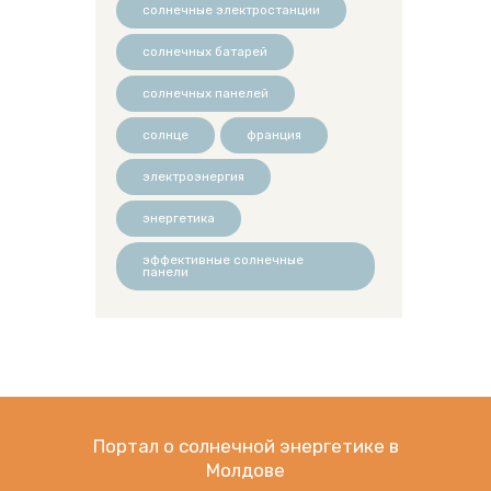
солнечные электростанции
солнечных батарей
солнечных панелей
солнце
франция
электроэнергия
энергетика
эффективные солнечные
панели
Портал о солнечной энергетике в
Молдове