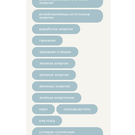
энергии
возобновляемых источников
энергии
выработка энергии
германия
зарядные станции
зеленая энергия
зеленой энергии
зеленую энергию
зелёная энергетика
нарэ
производители
ред норд
сетевую солнечную