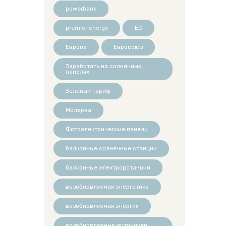
powerbank
premier energy
ЕС
Европа
Евросоюз
Заработать на солнечных
панелях
Зелёный тариф
Молдова
Фотоэлектрические панели
балконные солнечные станции
балконные электрорстанции
возобновляемая энергетика
возобновляемая энергия
возобновляемые источники