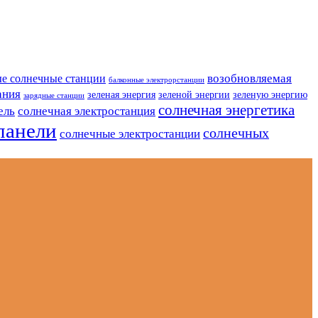
возобновляемая
е солнечные станции
балконные электрорстанции
ания
зеленая энергия
зеленой энергии
зеленую энергию
зарядные станции
солнечная энергетика
ель
солнечная электростанция
панели
солнечных
солнечные электростанции