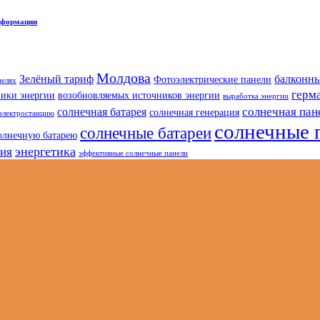
нсформации
Молдова
Зелёный тариф
балконны
Фотоэлектрические панели
нелях
герм
ники энергии
возобновляемых источников энергии
выработка энергии
солнечная пан
солнечная батарея
солнечная генерация
электростанцию
солнечные 
солнечные батареи
олнечную батарею
энергетика
гия
эффективные солнечные панели