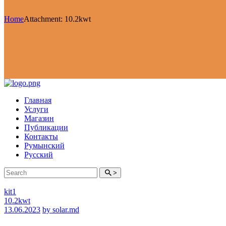
Home
Attachment: 10.2kwt
Главная
Услуги
Магазин
Публикации
Контакты
Румынский
Русский
>
kit1
10.2kwt
13.06.2023
by solar.md