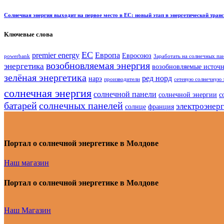
Солнечная энергия выходит на первое место в ЕС: новый этап в энергетической тра
Ключевые слова
ЕС
premier energy
Европа
Евросоюз
powerbank
Заработать на солнечных па
возобновляемая энергия
энергетика
возобновляемые источ
зелёная энергетика
ред норд
нарэ
производители
сетевую солнечную 
солнечная энергия
солнечной панели
солнечной энергии
с
батарей
солнечных панелей
электроэнер
солнце
франция
Портал о солнечной энергетике в Молдове
Наш магазин
Портал о солнечной энергетике в Молдове
Наш Магазин