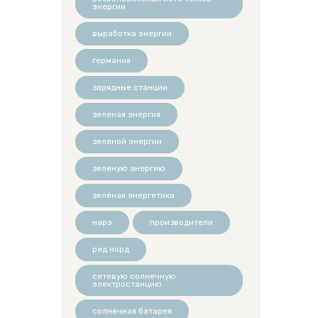
энергии
выработка энергии
германия
зарядные станции
зеленая энергия
зеленой энергии
зеленую энергию
зелёная энергетика
нарэ
производители
ред норд
сетевую солнечную
электростанцию
солнечная батарея