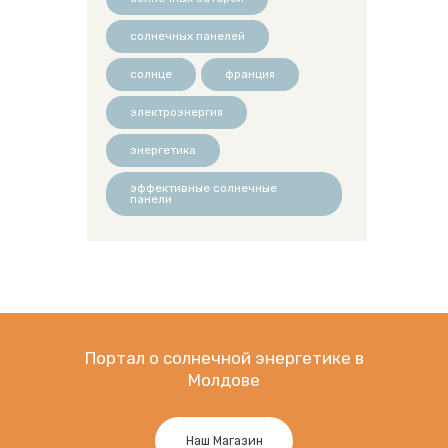
солнечных панелей
солнце
франция
электроэнергия
энергетика
эффективные солнечные
панели
Портал о солнечной энергетике в
Молдове
Наш Магазин