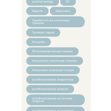
premier energy
ЕС
Европа
Евросоюз
Заработать на солнечных
панелях
Зелёный тариф
Молдова
Фотоэлектрические панели
балконные солнечные станции
балконные электрорстанции
возобновляемая энергетика
возобновляемая энергия
возобновляемые источники
энергии
возобновляемых источников