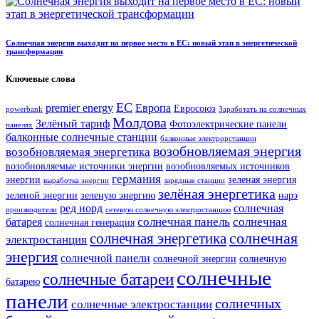
Солнечная энергия выходит на первое место в ЕС: новый этап в энергетической
трансформации
Ключевые слова
ЕС
premier energy
Европа
Евросоюз
powerbank
Заработать на солнечных
Молдова
Зелёный тариф
Фотоэлектрические панели
панелях
балконные солнечные станции
балконные электрорстанции
возобновляемая энергия
возобновляемая энергетика
возобновляемые источники энергии
возобновляемых источников
германия
энергии
зеленая энергия
выработка энергии
зарядные станции
зелёная энергетика
зеленой энергии
зеленую энергию
нарэ
ред норд
солнечная
производители
сетевую солнечную электростанцию
солнечная панель
солнечная
батарея
солнечная генерация
солнечная
солнечная энергетика
электростанция
энергия
солнечной панели
солнечной энергии
солнечную
солнечные
солнечные батареи
батарею
панели
солнечных
солнечные электростанции