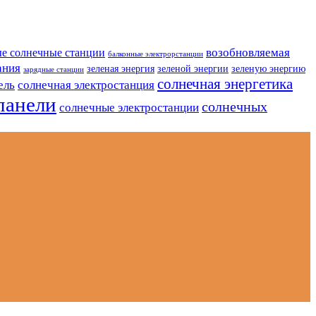
возобновляемая
е солнечные станции
балконные электрорстанции
ания
зеленая энергия
зеленой энергии
зеленую энергию
зарядные станции
солнечная энергетика
ель
солнечная электростанция
панели
солнечных
солнечные электростанции