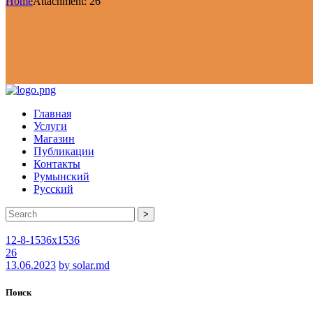
Home
Attachment: 26
Главная
Услуги
Магазин
Публикации
Контакты
Румынский
Русский
>
12-8-1536x1536
26
13.06.2023
by solar.md
Поиск