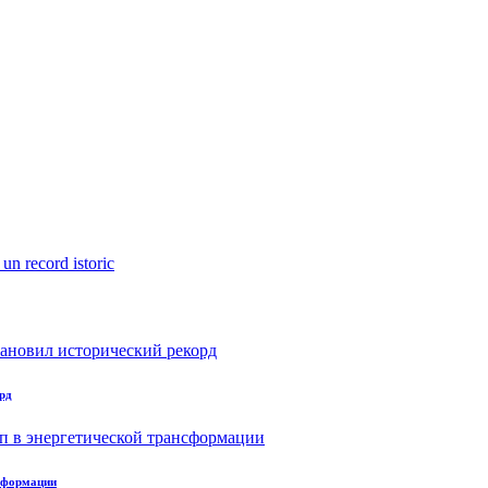
рд
нсформации