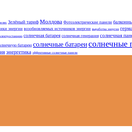
Молдова
Зелёный тариф
балконны
Фотоэлектрические панели
нелях
герм
ники энергии
возобновляемых источников энергии
выработка энергии
солнечная пан
солнечная батарея
солнечная генерация
электростанцию
солнечные 
солнечные батареи
олнечную батарею
энергетика
гия
эффективные солнечные панели