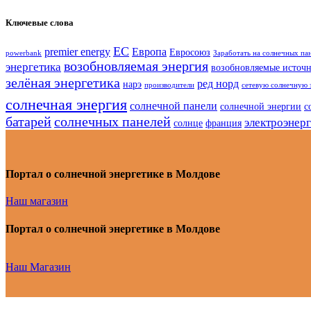
Ключевые слова
ЕС
premier energy
Европа
Евросоюз
powerbank
Заработать на солнечных па
возобновляемая энергия
энергетика
возобновляемые источ
зелёная энергетика
ред норд
нарэ
производители
сетевую солнечную 
солнечная энергия
солнечной панели
солнечной энергии
с
батарей
солнечных панелей
электроэнер
солнце
франция
Портал о солнечной энергетике в Молдове
Наш магазин
Портал о солнечной энергетике в Молдове
Наш Магазин