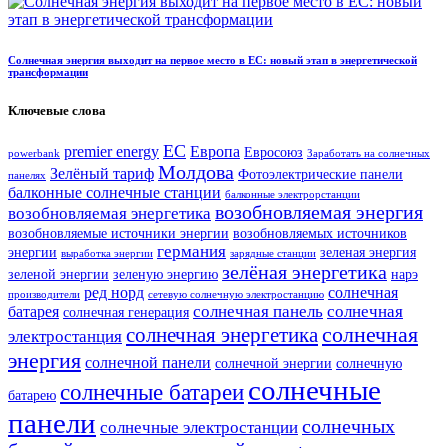
Солнечная энергия выходит на первое место в ЕС: новый этап в энергетической
трансформации
Ключевые слова
ЕС
premier energy
Европа
Евросоюз
powerbank
Заработать на солнечных
Молдова
Зелёный тариф
Фотоэлектрические панели
панелях
балконные солнечные станции
балконные электрорстанции
возобновляемая энергия
возобновляемая энергетика
возобновляемые источники энергии
возобновляемых источников
германия
энергии
зеленая энергия
выработка энергии
зарядные станции
зелёная энергетика
зеленой энергии
зеленую энергию
нарэ
ред норд
солнечная
производители
сетевую солнечную электростанцию
солнечная панель
солнечная
батарея
солнечная генерация
солнечная
солнечная энергетика
электростанция
энергия
солнечной панели
солнечной энергии
солнечную
солнечные
солнечные батареи
батарею
панели
солнечных
солнечные электростанции