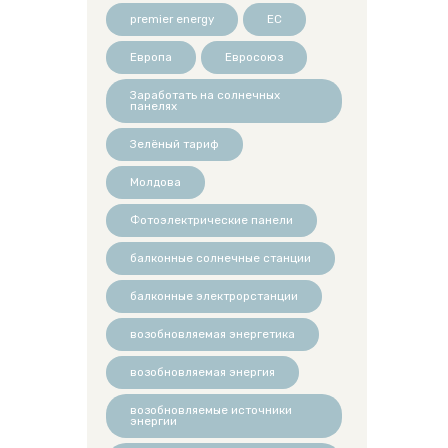
premier energy
ЕС
Европа
Евросоюз
Заработать на солнечных
панелях
Зелёный тариф
Молдова
Фотоэлектрические панели
балконные солнечные станции
балконные электрорстанции
возобновляемая энергетика
возобновляемая энергия
возобновляемые источники
энергии