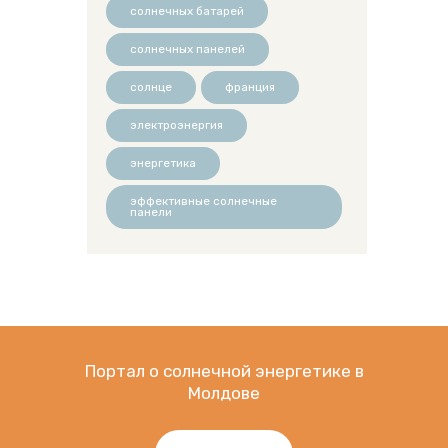
солнечных батарей
солнечных панелей
солнце
франция
электроэнергия
энергетика
эффективные солнечные
панели
Портал о солнечной энергетике в
Молдове