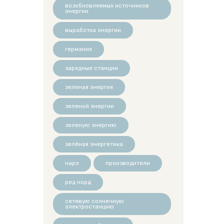
возобновляемых источников
энергии
выработка энергии
германия
зарядные станции
зеленая энергия
зеленой энергии
зеленую энергию
зелёная энергетика
нарэ
производители
ред норд
сетевую солнечную
электростанцию