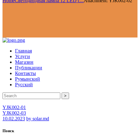
Home
Светодиодная лампа 12 LED c...
Attachment: YJK002-02
Главная
Услуги
Магазин
Публикации
Контакты
Румынский
Русский
>
YJK002-01
YJK002-03
10.02.2023
by solar.md
Поиск