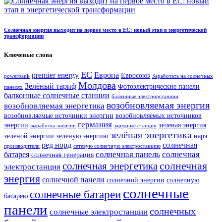
Солнечная энергия выходит на первое место в ЕС: новый этап в энергетической
трансформации
Ключевые слова
ЕС
premier energy
Европа
Евросоюз
powerbank
Заработать на солнечных
Молдова
Зелёный тариф
Фотоэлектрические панели
панелях
балконные солнечные станции
балконные электрорстанции
возобновляемая энергия
возобновляемая энергетика
возобновляемые источники энергии
возобновляемых источников
германия
энергии
зеленая энергия
выработка энергии
зарядные станции
зелёная энергетика
зеленой энергии
зеленую энергию
нарэ
ред норд
солнечная
производители
сетевую солнечную электростанцию
солнечная панель
солнечная
батарея
солнечная генерация
солнечная
солнечная энергетика
электростанция
энергия
солнечной панели
солнечной энергии
солнечную
солнечные
солнечные батареи
батарею
панели
солнечных
солнечные электростанции