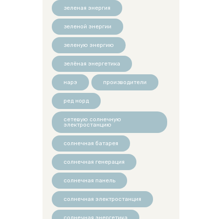
зеленая энергия
зеленой энергии
зеленую энергию
зелёная энергетика
нарэ
производители
ред норд
сетевую солнечную
электростанцию
солнечная батарея
солнечная генерация
солнечная панель
солнечная электростанция
солнечная энергетика