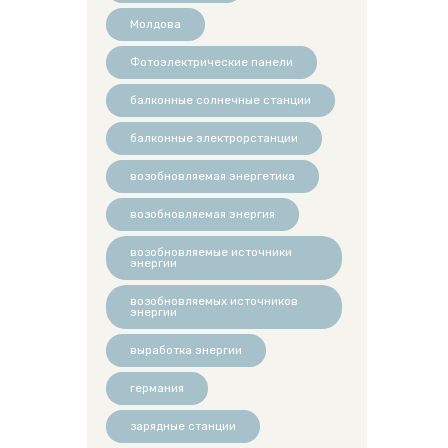
Молдова
Фотоэлектрические панели
балконные солнечные станции
балконные электрорстанции
возобновляемая энергетика
возобновляемая энергия
возобновляемые источники
энергии
возобновляемых источников
энергии
выработка энергии
германия
зарядные станции