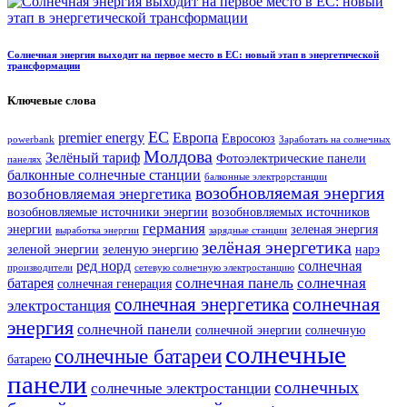
Солнечная энергия выходит на первое место в ЕС: новый этап в энергетической
трансформации
Ключевые слова
ЕС
premier energy
Европа
Евросоюз
powerbank
Заработать на солнечных
Молдова
Зелёный тариф
Фотоэлектрические панели
панелях
балконные солнечные станции
балконные электрорстанции
возобновляемая энергия
возобновляемая энергетика
возобновляемые источники энергии
возобновляемых источников
германия
энергии
зеленая энергия
выработка энергии
зарядные станции
зелёная энергетика
зеленой энергии
зеленую энергию
нарэ
ред норд
солнечная
производители
сетевую солнечную электростанцию
солнечная панель
солнечная
батарея
солнечная генерация
солнечная
солнечная энергетика
электростанция
энергия
солнечной панели
солнечной энергии
солнечную
солнечные
солнечные батареи
батарею
панели
солнечных
солнечные электростанции