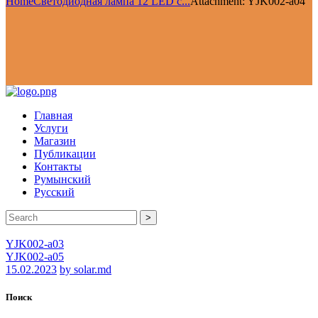
Home
Светодиодная лампа 12 LED c...
Attachment: YJK002-a04
Главная
Услуги
Магазин
Публикации
Контакты
Румынский
Русский
>
YJK002-a03
YJK002-a05
15.02.2023
by solar.md
Поиск