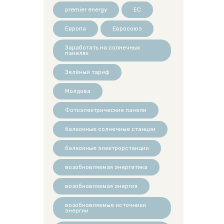
premier energy
ЕС
Европа
Евросоюз
Заработать на солнечных
панелях
Зелёный тариф
Молдова
Фотоэлектрические панели
балконные солнечные станции
балконные электрорстанции
возобновляемая энергетика
возобновляемая энергия
возобновляемые источники
энергии