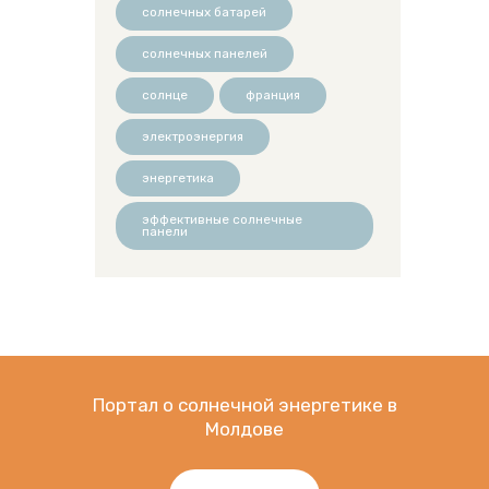
солнечных батарей
солнечных панелей
солнце
франция
электроэнергия
энергетика
эффективные солнечные
панели
Портал о солнечной энергетике в
Молдове