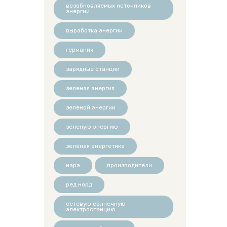
возобновляемых источников
энергии
выработка энергии
германия
зарядные станции
зеленая энергия
зеленой энергии
зеленую энергию
зелёная энергетика
нарэ
производители
ред норд
сетевую солнечную
электростанцию