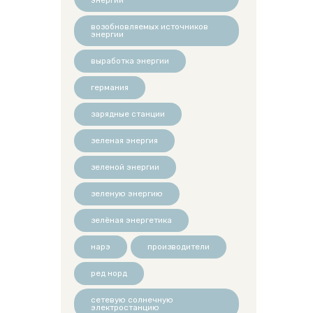
возобновляемых источников
энергии
выработка энергии
германия
зарядные станции
зеленая энергия
зеленой энергии
зеленую энергию
зелёная энергетика
нарэ
производители
ред норд
сетевую солнечную
электростанцию