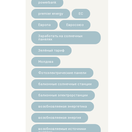
powerbank
premier energy
ЕС
Европа
Евросоюз
Заработать на солнечных
панелях
Зелёный тариф
Молдова
Фотоэлектрические панели
балконные солнечные станции
балконные электрорстанции
возобновляемая энергетика
возобновляемая энергия
возобновляемые источники
энергии