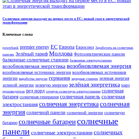
Солнечная энергия выходит на первое место в ЕС: новый этап в энергетической
трансформации
Ключевые слова
ЕС
premier energy
Европа
Евросоюз
powerbank
Заработать на солнечных
Молдова
Зелёный тариф
Фотоэлектрические панели
панелях
балконные солнечные станции
балконные электрорстанции
возобновляемая энергия
возобновляемая энергетика
возобновляемые источники энергии
возобновляемых источников
германия
энергии
зеленая энергия
выработка энергии
зарядные станции
зелёная энергетика
зеленой энергии
зеленую энергию
нарэ
ред норд
солнечная
производители
сетевую солнечную электростанцию
солнечная панель
солнечная
батарея
солнечная генерация
солнечная
солнечная энергетика
электростанция
энергия
солнечной панели
солнечной энергии
солнечную
солнечные
солнечные батареи
батарею
панели
солнечных
солнечные электростанции