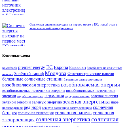
Солнечная энергия выходит на первое место в ЕС: новый этап в
энергетической трансформации
Ключевые слова
ЕС
premier energy
Европа
Евросоюз
powerbank
Заработать на солнечных
Молдова
Зелёный тариф
Фотоэлектрические панели
панелях
балконные солнечные станции
балконные электрорстанции
возобновляемая энергия
возобновляемая энергетика
возобновляемые источники энергии
возобновляемых источников
германия
энергии
зеленая энергия
выработка энергии
зарядные станции
зелёная энергетика
зеленой энергии
зеленую энергию
нарэ
ред норд
солнечная
производители
сетевую солнечную электростанцию
солнечная панель
солнечная
батарея
солнечная генерация
солнечная
солнечная энергетика
электростанция
энергия