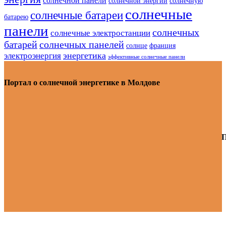
солнечной панели
солнечной энергии
солнечную
солнечные
солнечные батареи
батарею
панели
солнечных
солнечные электростанции
батарей
солнечных панелей
солнце
франция
энергетика
электроэнергия
эффективные солнечные панели
Портал о солнечной энергетике в Молдове
П