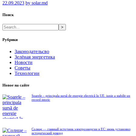
22.09.2023
by solar.md
Поиск
>
Рубрики
Законодательсво
Зелёная энергетика
Новости
Советы
Технологии
Новое на сайте
Soarele – principala sursă de energie electrică în UE: iunie a stabilit un
record istoric
Солнце — главный источник электроэнергии в ЕС: июнь установил
исторический рекорд