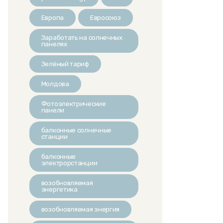
Европа
Евросоюз
Заработать на солнечных
панелях
Зелёный тариф
Молдова
Фотоэлектрические
панели
балконные солнечные
станции
балконные
электрорстанции
возобновляемая
энергетика
возобновляемая энергия