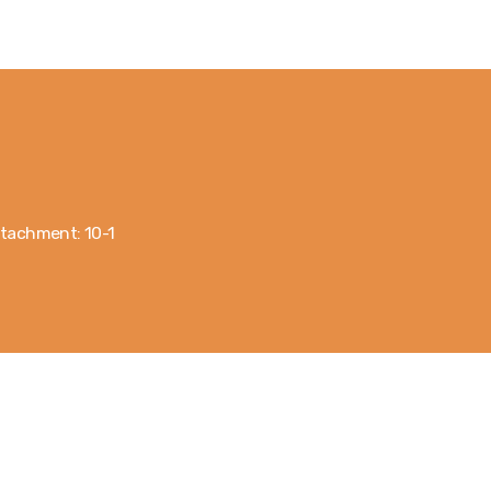
Главная
Услуги
Магазин
Публикации
tachment: 10-1
Контакты
Румынский
Русский