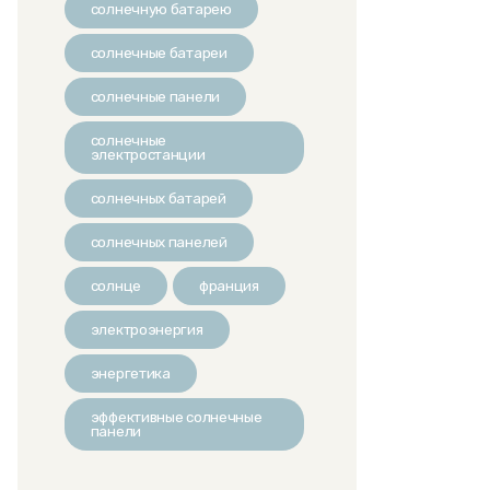
солнечную батарею
солнечные батареи
солнечные панели
солнечные
электростанции
солнечных батарей
солнечных панелей
солнце
франция
электроэнергия
энергетика
эффективные солнечные
панели