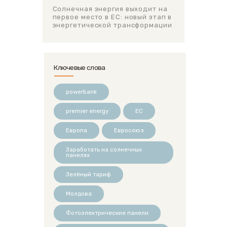
Солнечная энергия выходит на
первое место в ЕС: новый этап в
энергетической трансформации
Ключевые слова
powerbank
premier energy
ЕС
Европа
Евросоюз
Заработать на солнечных
панелях
Зелёный тариф
Молдова
Фотоэлектрические панели