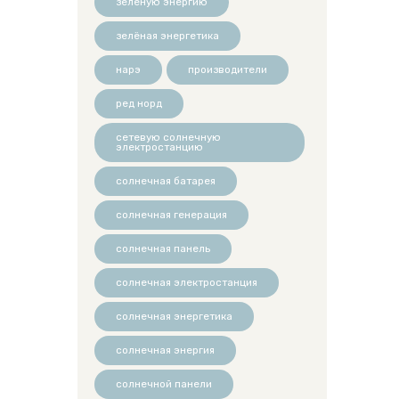
зеленую энергию
зелёная энергетика
нарэ
производители
ред норд
сетевую солнечную
электростанцию
солнечная батарея
солнечная генерация
солнечная панель
солнечная электростанция
солнечная энергетика
солнечная энергия
солнечной панели