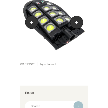
0497cb16b90011ee862bd85ed353fa10_a4106ce46b8e11
0497cb16b90011ee8
08.01.2025
by solar.md
Поиск
>