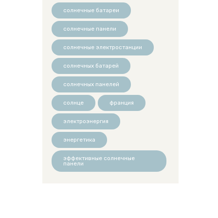
солнечные батареи
солнечные панели
солнечные электростанции
солнечных батарей
солнечных панелей
солнце
франция
электроэнергия
энергетика
эффективные солнечные
панели