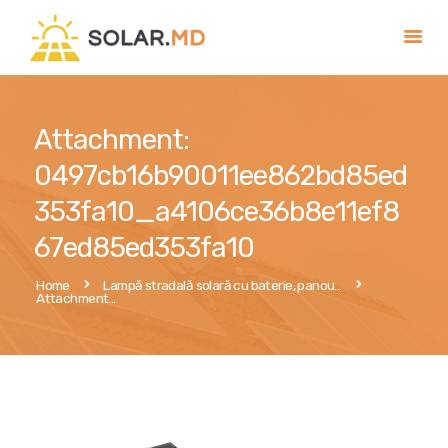
Главная
Attachment:
Услуги
0497cb16b90011ee862bd85ed
Магазин
353fa10_a4106ce36b8e11ef8
Публикации
67ed85ed353fa10
Контакты
Home
Lampă stradală solară cu baterie, panou...
Румынский
Attachment...
Русский