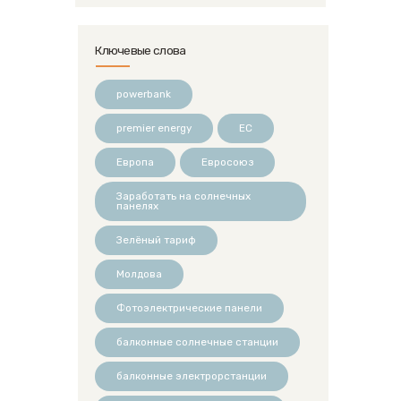
Ключевые слова
powerbank
premier energy
ЕС
Европа
Евросоюз
Заработать на солнечных
панелях
Зелёный тариф
Молдова
Фотоэлектрические панели
балконные солнечные станции
балконные электрорстанции