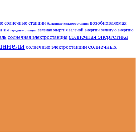
возобновляемая
е солнечные станции
балконные электрорстанции
ания
зеленая энергия
зеленой энергии
зеленую энергию
зарядные станции
солнечная энергетика
ель
солнечная электростанция
панели
солнечных
солнечные электростанции