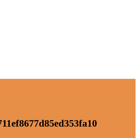
711ef8677d85ed353fa10