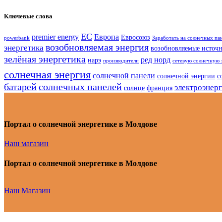
Ключевые слова
ЕС
premier energy
Европа
Евросоюз
powerbank
Заработать на солнечных па
возобновляемая энергия
энергетика
возобновляемые источ
зелёная энергетика
ред норд
нарэ
производители
сетевую солнечную 
солнечная энергия
солнечной панели
солнечной энергии
с
батарей
солнечных панелей
электроэнер
солнце
франция
Портал о солнечной энергетике в Молдове
Наш магазин
Портал о солнечной энергетике в Молдове
Наш Магазин