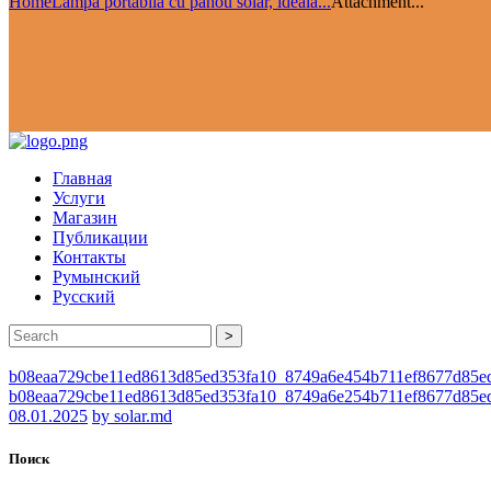
Home
Lampa portabilă cu panou solar, ideală...
Attachment...
Главная
Услуги
Магазин
Публикации
Контакты
Румынский
Русский
>
b08eaa729cbe11ed8613d85ed353fa10_8749a6e454b711ef8677d85e
b08eaa729cbe11ed8613d85ed353fa10_8749a6e254b711ef8677d85e
08.01.2025
by solar.md
Поиск