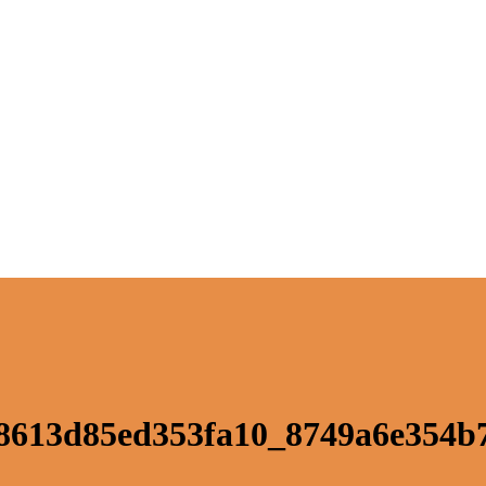
8613d85ed353fa10_8749a6e354b