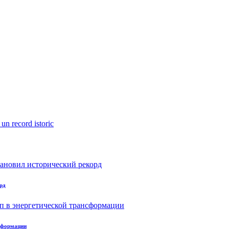
рд
нсформации