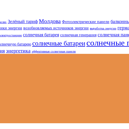
Молдова
Зелёный тариф
балконны
Фотоэлектрические панели
нелях
герм
ники энергии
возобновляемых источников энергии
выработка энергии
солнечная пан
солнечная батарея
солнечная генерация
электростанцию
солнечные 
солнечные батареи
олнечную батарею
энергетика
гия
эффективные солнечные панели