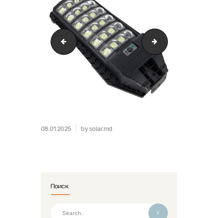
dd9c23f6548911ef8677d85ed353fa10_0b3690596c3711
dd9c23f6548911ef
08.01.2025
by solar.md
Поиск
>