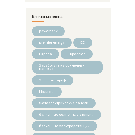
Ключевые слова
powerbank
premier energy
ЕС
Европа
Евросоюз
Заработать на солнечных
панелях
Зелёный тариф
Молдова
Фотоэлектрические панели
балконные солнечные станции
балконные электрорстанции