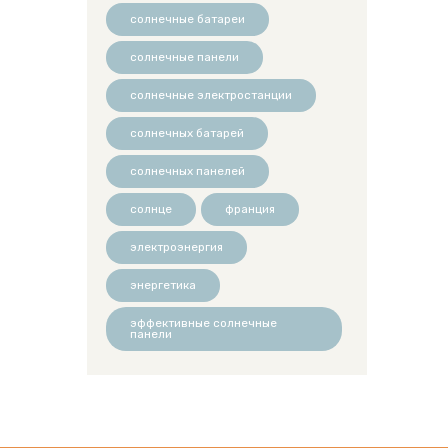
солнечные батареи
солнечные панели
солнечные электростанции
солнечных батарей
солнечных панелей
солнце
франция
электроэнергия
энергетика
эффективные солнечные
панели