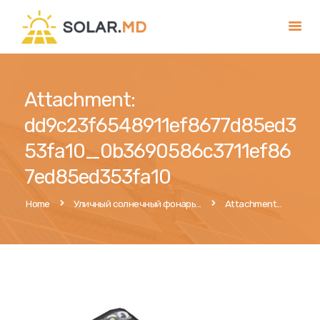
Главная
Attachment:
Услуги
dd9c23f6548911ef8677d85ed3
Магазин
53fa10_0b3690586c3711ef86
Публикации
7ed85ed353fa10
Контакты
Home
Уличный солнечный фонарь...
Attachment...
Румынский
Русский