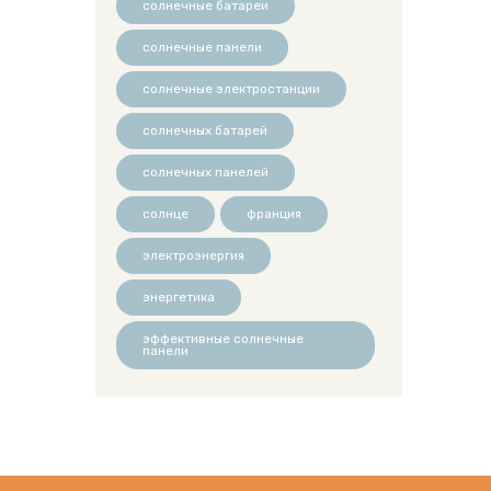
солнечные батареи
солнечные панели
солнечные электростанции
солнечных батарей
солнечных панелей
солнце
франция
электроэнергия
энергетика
эффективные солнечные
панели