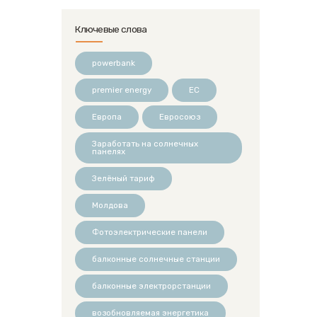
Ключевые слова
powerbank
premier energy
ЕС
Европа
Евросоюз
Заработать на солнечных
панелях
Зелёный тариф
Молдова
Фотоэлектрические панели
балконные солнечные станции
балконные электрорстанции
возобновляемая энергетика