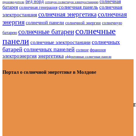
ред норд
солнечная
производители
сетевую солнечную электростанцию
солнечная панель
солнечная
батарея
солнечная генерация
солнечная
солнечная энергетика
электростанция
энергия
солнечной панели
солнечной энергии
солнечную
солнечные
солнечные батареи
батарею
панели
солнечных
солнечные электростанции
батарей
солнечных панелей
солнце
франция
энергетика
электроэнергия
эффективные солнечные панели
Портал о солнечной энергетике в Молдове
П