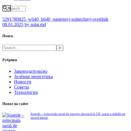
>
5291780825_w640_h640_nastennyj-solnechnyj-svetilnik
08.01.2025
by solar.md
Поиск
>
Рубрики
Законодательсво
Зелёная энергетика
Новости
Советы
Технологии
Новое на сайте
Soarele – principala sursă de energie electrică în UE: iunie a stabilit un
record istoric