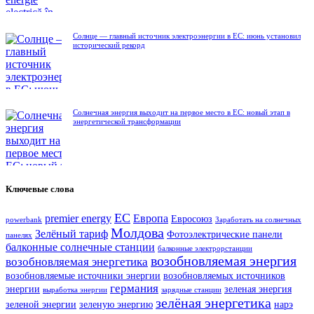
Солнце — главный источник электроэнергии в ЕС: июнь установил
исторический рекорд
Солнечная энергия выходит на первое место в ЕС: новый этап в
энергетической трансформации
Ключевые слова
ЕС
premier energy
Европа
Евросоюз
powerbank
Заработать на солнечных
Молдова
Зелёный тариф
Фотоэлектрические панели
панелях
балконные солнечные станции
балконные электрорстанции
возобновляемая энергия
возобновляемая энергетика
возобновляемые источники энергии
возобновляемых источников
германия
энергии
зеленая энергия
выработка энергии
зарядные станции
зелёная энергетика
зеленой энергии
зеленую энергию
нарэ