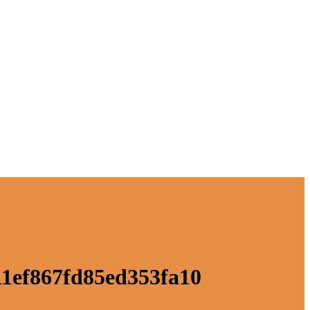
11ef867fd85ed353fa10