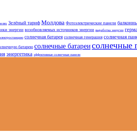
Молдова
Зелёный тариф
балконны
Фотоэлектрические панели
нелях
герм
ники энергии
возобновляемых источников энергии
выработка энергии
солнечная пан
солнечная батарея
солнечная генерация
электростанцию
солнечные 
солнечные батареи
олнечную батарею
энергетика
гия
эффективные солнечные панели