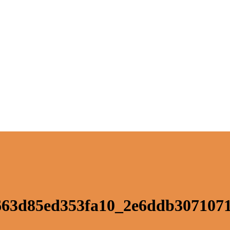
8663d85ed353fa10_2e6ddb307107