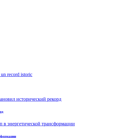
рд
нсформации