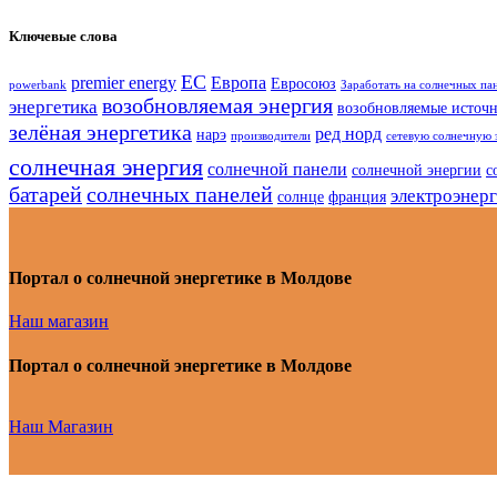
Ключевые слова
ЕС
premier energy
Европа
Евросоюз
powerbank
Заработать на солнечных па
возобновляемая энергия
энергетика
возобновляемые источ
зелёная энергетика
ред норд
нарэ
производители
сетевую солнечную 
солнечная энергия
солнечной панели
солнечной энергии
с
батарей
солнечных панелей
электроэнер
солнце
франция
Портал о солнечной энергетике в Молдове
Наш магазин
Портал о солнечной энергетике в Молдове
Наш Магазин