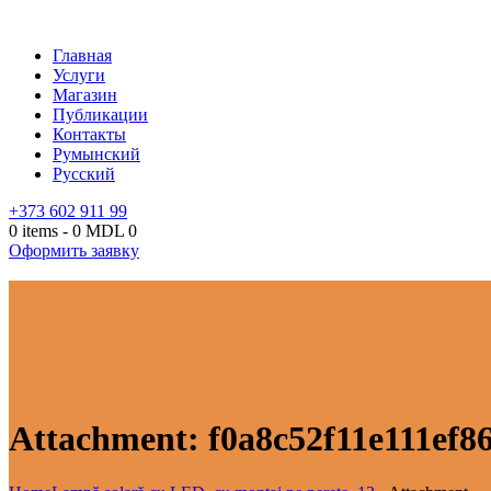
Главная
Услуги
Магазин
Публикации
Контакты
Румынский
Русский
+373 602 911 99
0 items
-
0 MDL
0
Оформить заявку
Attachment: f0a8c52f11e111ef