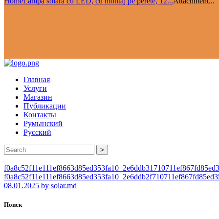
Home
Lampă solară cu LED, cu montaj pe perete, 12...
Attachment...
Главная
Услуги
Магазин
Публикации
Контакты
Румынский
Русский
>
f0a8c52f11e111ef8663d85ed353fa10_2e6ddb31710711ef867fd85ed
f0a8c52f11e111ef8663d85ed353fa10_2e6ddb2f710711ef867fd85ed3
08.01.2025
by solar.md
Поиск