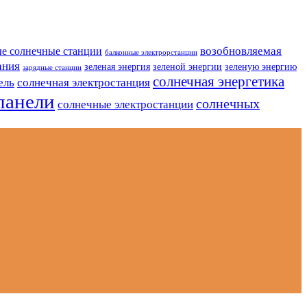
возобновляемая
е солнечные станции
балконные электрорстанции
ания
зеленая энергия
зеленой энергии
зеленую энергию
зарядные станции
солнечная энергетика
ель
солнечная электростанция
панели
солнечных
солнечные электростанции