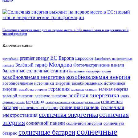
Солнечная энергия выходит на первое место в ЕС: новый этап в энергетической
трансформации
Ключевые слова
ЕС
premier energy
Европа
Евросоюз
powerbank
Заработать на солнечных
Молдова
Зелёный тариф
Фотоэлектрические панели
панелях
балконные солнечные станции
балконные электрорстанции
возобновляемая энергия
возобновляемая энергетика
возобновляемые источники энергии
возобновляемых источников
германия
энергии
зеленая энергия
выработка энергии
зарядные станции
зелёная энергетика
зеленой энергии
зеленую энергию
нарэ
ред норд
солнечная
производители
сетевую солнечную электростанцию
солнечная панель
солнечная
батарея
солнечная генерация
солнечная
солнечная энергетика
электростанция
энергия
солнечной панели
солнечной энергии
солнечную
солнечные
солнечные батареи
батарею