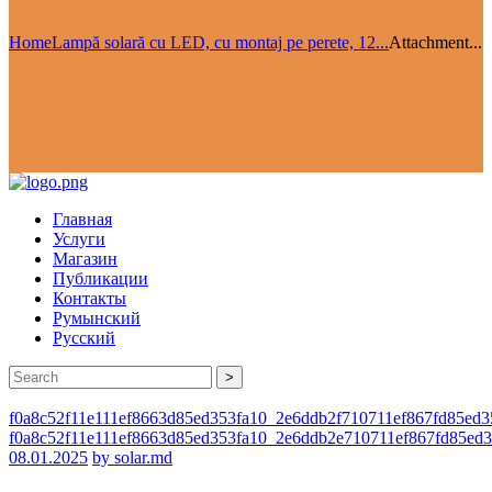
Home
Lampă solară cu LED, cu montaj pe perete, 12...
Attachment...
Главная
Услуги
Магазин
Публикации
Контакты
Румынский
Русский
>
f0a8c52f11e111ef8663d85ed353fa10_2e6ddb2f710711ef867fd85ed3
f0a8c52f11e111ef8663d85ed353fa10_2e6ddb2e710711ef867fd85ed3
08.01.2025
by solar.md