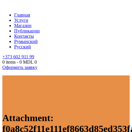
Главная
Услуги
Магазин
Публикации
Контакты
Румынский
Русский
+373 602 911 99
0 items
-
0 MDL
0
Оформить заявку
Attachment:
f0a8c52f11e111ef8663d85ed353