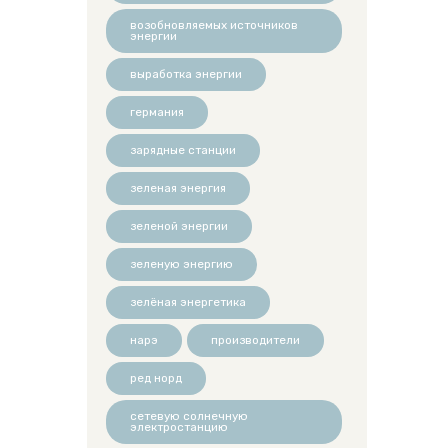
возобновляемых источников
энергии
выработка энергии
германия
зарядные станции
зеленая энергия
зеленой энергии
зеленую энергию
зелёная энергетика
нарэ
производители
ред норд
сетевую солнечную
электростанцию