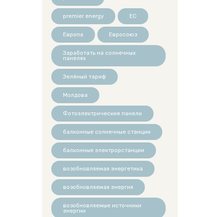
premier energy
ЕС
Европа
Евросоюз
Заработать на солнечных
панелях
Зелёный тариф
Молдова
Фотоэлектрические панели
балконные солнечные станции
балконные электрорстанции
возобновляемая энергетика
возобновляемая энергия
возобновляемые источники
энергии