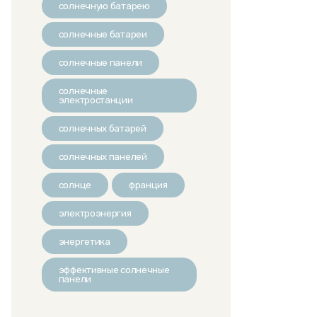
солнечную батарею
солнечные батареи
солнечные панели
солнечные
электростанции
солнечных батарей
солнечных панелей
солнце
франция
электроэнергия
энергетика
эффективные солнечные
панели