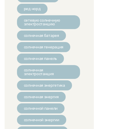
ред норд
сетевую солнечную
электростанцию
солнечная батарея
солнечная генерация
солнечная панель
солнечная
электростанция
солнечная энергетика
солнечная энергия
солнечной панели
солнечной энергии