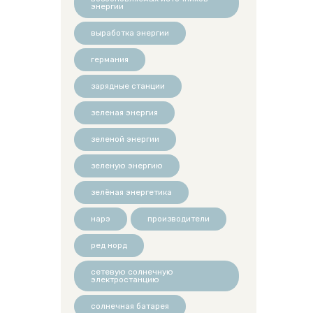
энергии
выработка энергии
германия
зарядные станции
зеленая энергия
зеленой энергии
зеленую энергию
зелёная энергетика
нарэ
производители
ред норд
сетевую солнечную
электростанцию
солнечная батарея