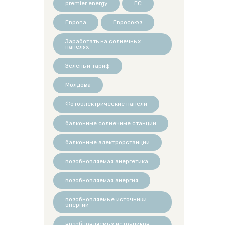
premier energy
ЕС
Европа
Евросоюз
Заработать на солнечных
панелях
Зелёный тариф
Молдова
Фотоэлектрические панели
балконные солнечные станции
балконные электрорстанции
возобновляемая энергетика
возобновляемая энергия
возобновляемые источники
энергии
возобновляемых источников