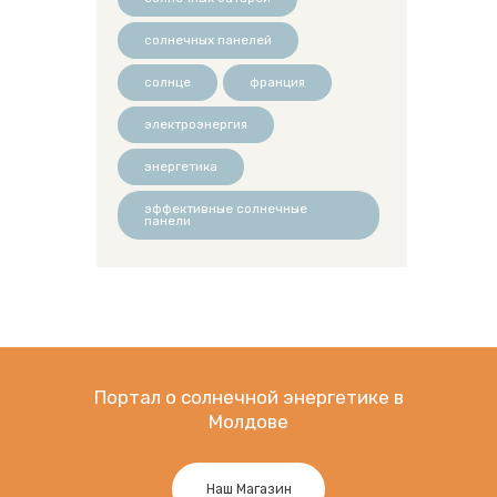
солнечных панелей
солнце
франция
электроэнергия
энергетика
эффективные солнечные
панели
Портал о солнечной энергетике в
Молдове
Наш Магазин