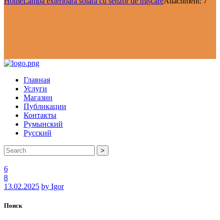
Home
Lampă exterioară solară cu senzor de mișcare
Attachment: 7
Главная
Услуги
Магазин
Публикации
Контакты
Румынский
Русский
>
6
8
13.02.2025
by Igor
Поиск