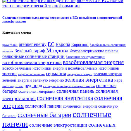
Солнечная энергия выходит на первое место в ЕС: новый этап в энергетической
трансформации
Ключевые слова
ЕС
premier energy
Европа
Евросоюз
powerbank
Заработать на солнечных
Молдова
Зелёный тариф
Фотоэлектрические панели
панелях
балконные солнечные станции
балконные электрорстанции
возобновляемая энергия
возобновляемая энергетика
возобновляемые источники энергии
возобновляемых источников
германия
энергии
зеленая энергия
выработка энергии
зарядные станции
зелёная энергетика
зеленой энергии
зеленую энергию
нарэ
ред норд
солнечная
производители
сетевую солнечную электростанцию
солнечная панель
солнечная
батарея
солнечная генерация
солнечная
солнечная энергетика
электростанция
энергия
солнечной панели
солнечной энергии
солнечную
солнечные
солнечные батареи
батарею
панели
солнечных
солнечные электростанции