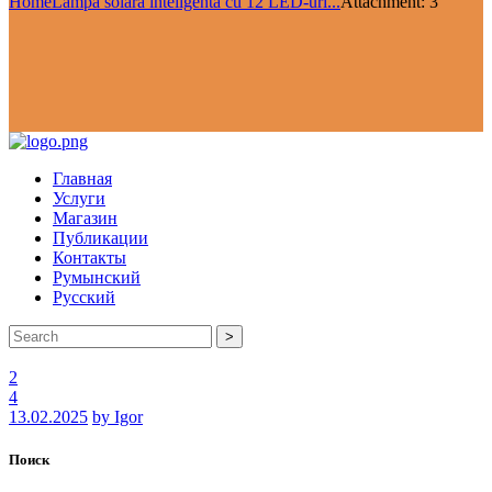
Home
Lampă solară inteligentă cu 12 LED-uri...
Attachment: 3
Главная
Услуги
Магазин
Публикации
Контакты
Румынский
Русский
>
2
4
13.02.2025
by Igor
Поиск