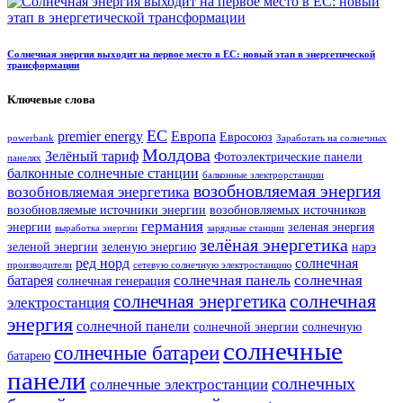
Солнечная энергия выходит на первое место в ЕС: новый этап в энергетической
трансформации
Ключевые слова
ЕС
premier energy
Европа
Евросоюз
powerbank
Заработать на солнечных
Молдова
Зелёный тариф
Фотоэлектрические панели
панелях
балконные солнечные станции
балконные электрорстанции
возобновляемая энергия
возобновляемая энергетика
возобновляемые источники энергии
возобновляемых источников
германия
энергии
зеленая энергия
выработка энергии
зарядные станции
зелёная энергетика
зеленой энергии
зеленую энергию
нарэ
ред норд
солнечная
производители
сетевую солнечную электростанцию
солнечная панель
солнечная
батарея
солнечная генерация
солнечная
солнечная энергетика
электростанция
энергия
солнечной панели
солнечной энергии
солнечную
солнечные
солнечные батареи
батарею
панели
солнечных
солнечные электростанции