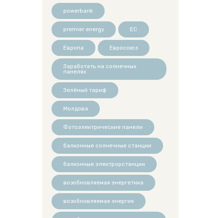
powerbank
premier energy
ЕС
Европа
Евросоюз
Заработать на солнечных
панелях
Зелёный тариф
Молдова
Фотоэлектрические панели
балконные солнечные станции
балконные электрорстанции
возобновляемая энергетика
возобновляемая энергия