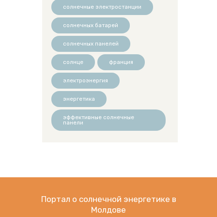
солнечные электростанции
солнечных батарей
солнечных панелей
солнце
франция
электроэнергия
энергетика
эффективные солнечные
панели
Портал о солнечной энергетике в
Молдове