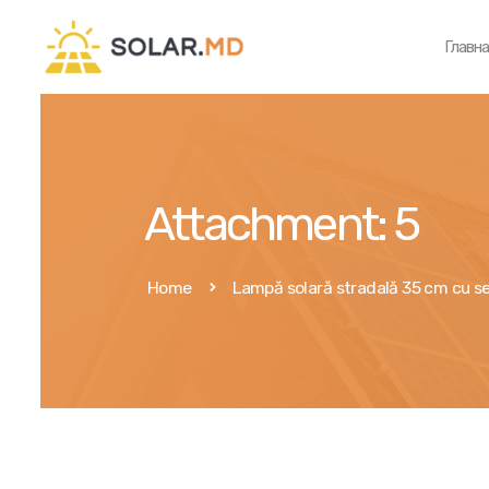
Главн
Attachment: 5
Home
Lampă solară stradală 35 cm cu se