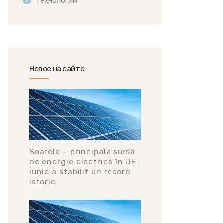
Технологии
Новое на сайте
Soarele – principala sursă
de energie electrică în UE:
iunie a stabilit un record
istoric