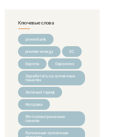
Ключевые слова
powerbank
premier energy
ЕС
Европа
Евросоюз
Заработать на солнечных
панелях
Зелёный тариф
Молдова
Фотоэлектрические
панели
балконные солнечные
станции