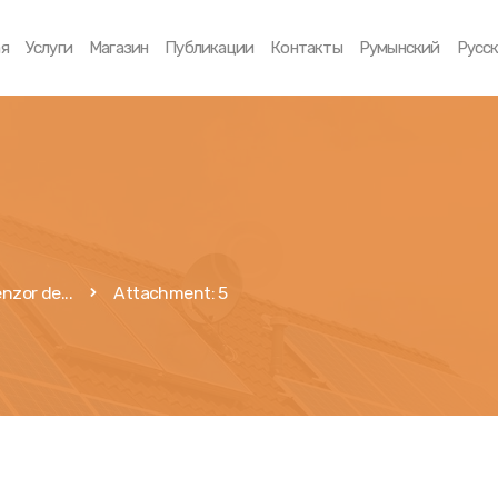
Главная
ая
Услуги
Магазин
Публикации
Контакты
Румынский
Русс
Услуги
Магазин
Публикации
Контакты
nzor de...
Attachment: 5
Румынский
Русский