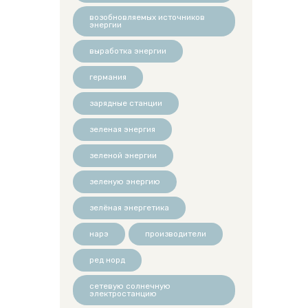
возобновляемых источников
энергии
выработка энергии
германия
зарядные станции
зеленая энергия
зеленой энергии
зеленую энергию
зелёная энергетика
нарэ
производители
ред норд
сетевую солнечную
электростанцию