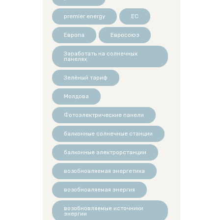
premier energy
ЕС
Европа
Евросоюз
Заработать на солнечных
панелях
Зелёный тариф
Молдова
Фотоэлектрические панели
балконные солнечные станции
балконные электрорстанции
возобновляемая энергетика
возобновляемая энергия
возобновляемые источники
энергии