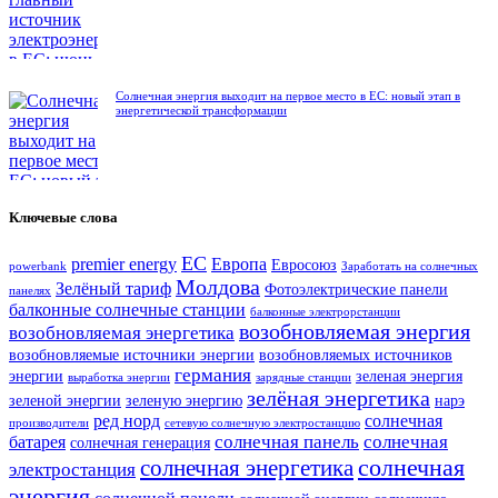
Солнечная энергия выходит на первое место в ЕС: новый этап в
энергетической трансформации
Ключевые слова
ЕС
premier energy
Европа
Евросоюз
powerbank
Заработать на солнечных
Молдова
Зелёный тариф
Фотоэлектрические панели
панелях
балконные солнечные станции
балконные электрорстанции
возобновляемая энергия
возобновляемая энергетика
возобновляемые источники энергии
возобновляемых источников
германия
энергии
зеленая энергия
выработка энергии
зарядные станции
зелёная энергетика
зеленой энергии
зеленую энергию
нарэ
ред норд
солнечная
производители
сетевую солнечную электростанцию
солнечная панель
солнечная
батарея
солнечная генерация
солнечная
солнечная энергетика
электростанция
энергия