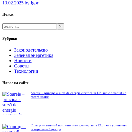
13.02.2025
by Igor
Поиск
>
Рубрики
Законодательсво
Зелёная энергетика
Новости
Советы
Технологии
Новое на сайте
Soarele – principala sursă de energie electrică în UE: iunie a stabilit un
record istoric
Солнце — главный источник электроэнергии в ЕС: июнь установил
исторический рекорд