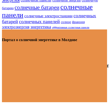
солнечной панели
солнечной энергии
солнечную
солнечные
солнечные батареи
батарею
панели
солнечных
солнечные электростанции
батарей
солнечных панелей
солнце
франция
энергетика
электроэнергия
эффективные солнечные панели
Портал о солнечной энергетике в Молдове
П