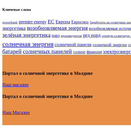
Ключевые слова
ЕС
premier energy
Европа
Евросоюз
powerbank
Заработать на солнечных па
возобновляемая энергия
энергетика
возобновляемые источ
зелёная энергетика
ред норд
нарэ
производители
сетевую солнечную 
солнечная энергия
солнечной панели
солнечной энергии
с
батарей
солнечных панелей
электроэнер
солнце
франция
Портал о солнечной энергетике в Молдове
Наш магазин
Портал о солнечной энергетике в Молдове
Наш Магазин