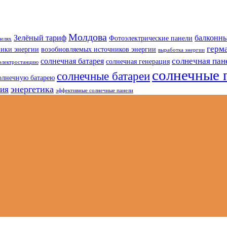
Молдова
Зелёный тариф
балконны
Фотоэлектрические панели
нелях
герм
ники энергии
возобновляемых источников энергии
выработка энергии
солнечная пан
солнечная батарея
солнечная генерация
электростанцию
солнечные 
солнечные батареи
олнечную батарею
энергетика
гия
эффективные солнечные панели