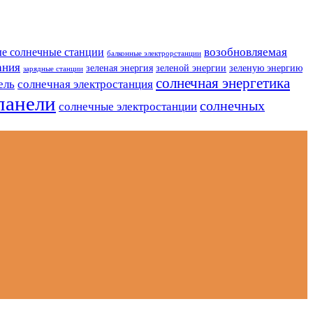
возобновляемая
е солнечные станции
балконные электрорстанции
ания
зеленая энергия
зеленой энергии
зеленую энергию
зарядные станции
солнечная энергетика
ель
солнечная электростанция
панели
солнечных
солнечные электростанции