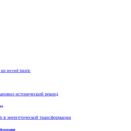
рд
нсформации